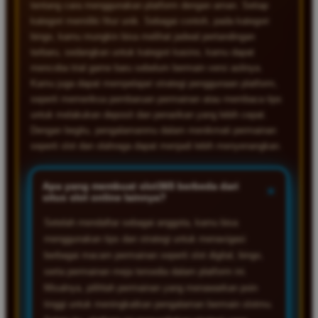
tentang cara menggunakan platform dengan aman. Setiap
kategori memiliki fitur unik. Sebagai contoh, pada kategori
bingo, kamu mungkin bisa melihat jadwal pertandingan
terbaru, sedangkan untuk kategori kasino, kamu dapat
mencoba trial game baru sebelum bermain versi aslinya.
Kamu juga dapat mempelajari strategi penggunaan platform,
seperti memeriksa pembaruan permainan atau membaca tips
untuk melakukan deposit dan penarikan yang lebih cepat.
Dengan begitu, pengalamanmu dalam menikmati permainan
seperti slot dan olahraga dapat menjadi lebih menyenangkan.
Apa yang membuat slot365 berbeda dari
+
situs slot online lainnya?
Setelah mendaftar sebagai anggota, kamu bisa
menggunakan tips dan strategi untuk menavigasi
berbagai macam permainan seperti slot digital, bingo,
serta permainan meja tersedia dalam platform ini.
Misalnya, pilihlah permainan yang menawarkan poin
tinggi untuk meningkatkan pengalaman bermain slotmu.