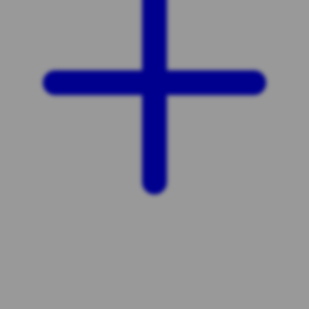
X
Xootz
Y
Yamatoya
Z
Zaxy
Zoggs
0-9
4Moms
59S