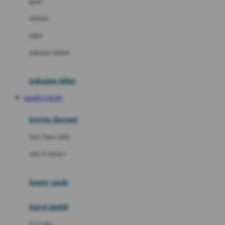
gaun
Dae Organics
setelan
Docare
jaket
Doona
pakaian dalam
Down To Earth
Drew
pakaian tidur
Dr. Brown's
slot365 LOGIN
E
kereta dorong
ELC
bayi baru lahir
Ergobaby
usia 6 bulan+
Expert Care
koper anak
Ezyroller
kursi mobil
F
0-13 Kg