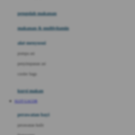
Joie
pengolah makanan
Joolz
Jujube
makanan & multivitamin
K
alat menyusui
Kiddycuts
pompa asi
Kumon
penyimpanan asi
L
cooler bags
Leapfrog
kursi makan
Leclerc
SLOT GACOR
Lee Vierra
Lillebaby
perawatan bayi
Little Bird Told Me
perawatan kulit
Little Miss Janis