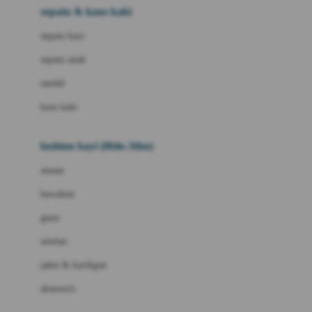
Beauty Barn
sepatu & kaus kaki
Bio Oil
sepatu bayi
Biolane
sepatu anak
Bite Fighters
sandal
Bizzi Growin
kaus kaki
Blackmores
fashion bayi (0bln-3thn)
Blooming Marvellous
atasan
Bonnels
bawahan
Bravado
gaun
Bruder
setelan
Brush Baby
jaket & kardigan
Buds Organics
aksesoris
Bugaboo