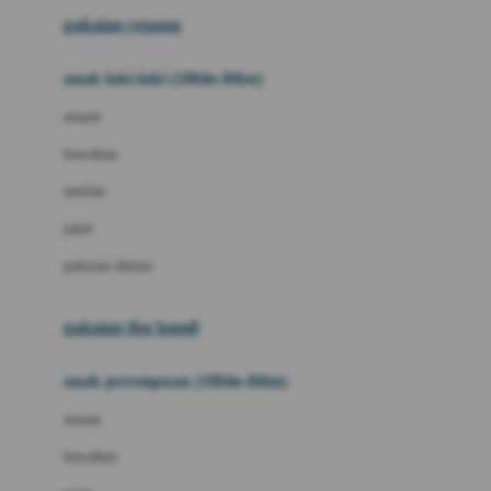
Buggygear
pakaian renang
Bumkins
anak laki-laki (18bln-8thn)
C
atasan
Cetaphil
bawahan
Chicco
setelan
Childlife
jaket
Clevamama
pakaian dalam
Cocolatte
Cottonseeds
pakaian ibu hamil
Cozy N Safe
anak perempuan (18bln-8thn)
Crane
atasan
Cybex
bawahan
D