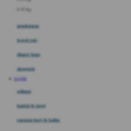
Felt So Sweet
0-36 Kg
Fisher Price
Flipper
gendongan
Friends Of Sally
travel cots
G
diaper bags
Gb
Geko
aksesoris
Graco
SLOT88
Gund
selimut
H
bantal & sprei
Habbie
Haenim
ranjang bayi & balita
Happy Horse