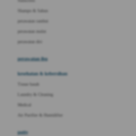
Sunscreen
London Taxi
Shampo & Sabun
Love To Dream
perawatan rambut
perawatan mulut
M
perawatan diri
Magformers
Mama's Choice
perawatan ibu
Mamas&Papas
kesehatan & kebersihan
Mamaway
Tissue basah
Maxi Cosi
Laundry & Cleaning
Megabloks
Medical
Micro
Air Purifier & Humidifier
MiDeer
Mimi & Lula
potty