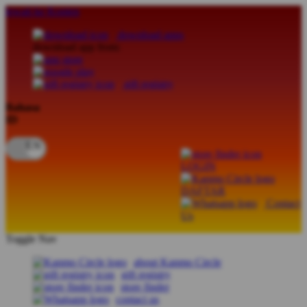
lewati ke Konten
download apps
download app from:
gift registry
Bahasa
ID
LOGIN
DAFTAR
Contact
Us
Toggle Nav
about Kanmo Circle
gift registry
store finder
contact us