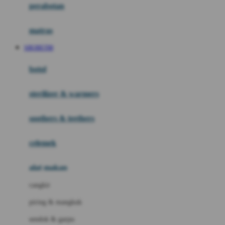
perabotan
Happy Tummy
Hauck
matras
Havaianas
SBOBET88
Hegen
botol
Hot Wheels
sterilizer & warmers
Hybrid
soothers & teethers
I
Inlacta DHA
celemek
Interlac
alat makan
Ivenet
cangkir
J
piring & mangkuk
Jack N Jill
sendok & garpu