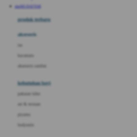
Awan
slot365 DAFTAR
Azetabio
produk terbaru
B
aksesoris
Baabaasheepz
tas
Babiators
kacamata
Baby Dove
aksesoris rambut
Baby Jogger
Baby Rovega
kebutuhan bayi
Babybee
pakaian tidur
Banana Boat
set & terusan
Banz
piyama
Barbie
bodysuits
Beaba