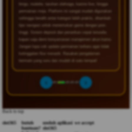
khusus untuk para anggota yang aktif. Ingatlah,
meningkatkan pengalaman bermainmu. Misalnya,
praktis ini, kamu dapat dengan mudah menjelajahi
gunakan tips ini untuk menavigasi platform dengan
kamu bisa menggunakan tips untuk menavigasi
berbagai pilihan permainan dan memaksimalkan
mudah dan aman.
pengalaman bermainmu.
berbagai pilihan permainan kasino seperti slot dan
meja, atau strategi untuk memproduksi penggunaan
efektif dalam bingo dan taruhan olahraga dengan
menganalisis peringkat permainan. Sebalkan itu,
platform ini juga memberikan panduan praktis tentang
cara mengelola akun dengan sepuluh cara mudah,
seperti beralih cepat antara kategori kasino dan
olahraga, serta tips untuk deposit dan penarikan yang
lebih cepat. Dengan mempelajari tips tersebut, kamu
bisa memaksimalkan pengalaman bermain dan
menjelajahi beragam permainan secara efisien.
‹
›