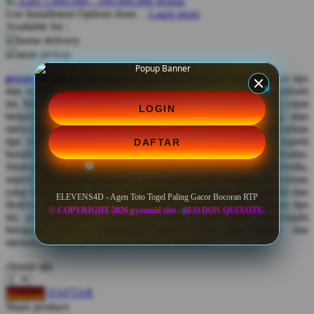
Earn
1.000.000
-
100.000.000
Bonus
Use Installment Options from
.
Laarn more
Q
Available for :
home delivery
QV Baby
store pickup
pyramid slot
Setiap anggota baru bisa memanfaatkan berbagai tips
R
dan strategi untuk memaksimalkan pengalaman mereka di platform
ini. Misalnya, pengguna dapat mempelajari tips navigasi agar cepat
Real Shades
LOGIN
berpindah antara kategori permainan kasino dan olahraga atau
mencari permainan terbaru. Selain itu, platform ini juga menawarkan
Red Castle
tips bagi pengguna ingin mengelola akun dengan baik, seperti
DAFTAR
beralih cepat antar permainan dan melacak poin secara teratur.
Ribbon Madness
Strategi untuk penggunaan bingo dan taruhan olahraga juga tersedia,
seperti menganalisis peringkat permainan untuk membuat keputusan
S
yang lebih cermat. Pengguna dapat memanfaatkan akses mobile dan
ELEVENS4D - Agen Toto Togel Paling Gacor Bocoran RTP
desktop dengan mudah lewat aplikasi atau situs web. Dengan tips
© COPYRIGHT 2026 pyramid slot - SEO DON QUIXOTE.
Sebamed
ini, pengguna akan menemukan cara mudah untuk menjelajahi
beragam pilihan permainan seperti slot dan bingo dan
Silver Cross
memaksimalkan pengalaman bermain mereka.
Simply Idea
choose qty
Skip Hop
DAFTAR
LOGIN
Share product:
Spectra