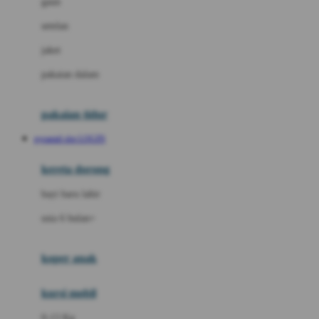
gaun
Dae Organics
setelan
Docare
jaket
Doona
pakaian dalam
Down To Earth
Drew
pakaian tidur
Dr. Brown's
pyramid slot LOGIN
E
kereta dorong
ELC
bayi baru lahir
Ergobaby
usia 6 bulan+
Expert Care
koper anak
Ezyroller
kursi mobil
F
0-13 Kg