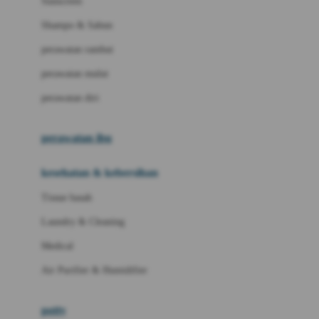
Sunscreen
London Taxi
Shampo & Sabun
Love To Dream
perawatan rambut
perawatan mulut
M
perawatan diri
Magformers
Mama's Choice
perawatan ibu
Mamas&Papas
kesehatan & kebersihan
Mamaway
Tissue basah
Maxi Cosi
Laundry & Cleaning
Megabloks
Medical
Micro
Air Purifier & Humidifier
MiDeer
Mimi & Lula
potty