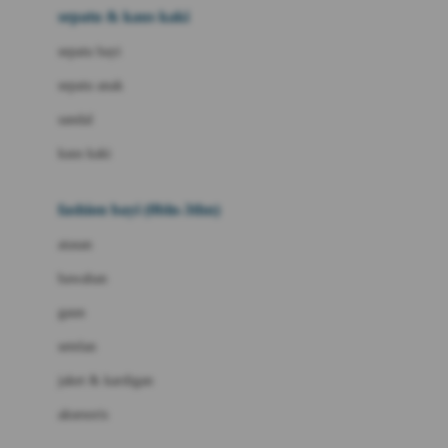
Beauty Barn
sepatu & kaus kaki
Bio Oil
sepatu bayi
Biolane
sepatu anak
Bite Fighters
sandal
Bizzi Growin
kaus kaki
Blackmores
fashion bayi (0bln-3thn)
Blooming Marvellous
atasan
Bonnels
bawahan
Bravado
gaun
Bruder
setelan
Brush Baby
jaket & kardigan
Buds Organics
aksesoris
Bugaboo