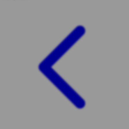
Squishmallows
Starbooks
Stick-O
Stokke
Sudocrem
Sumimo
Sunnylife
Sun-Staches
Swimava
T
Tommee Tippee
Trunki
Tutti Bambini