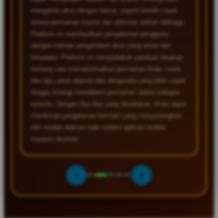
antara kategori permainan kasino dan aktivitas
olahraga. Kamu dapat mengakses update terbaru
permainan dan mengikuti tips untuk proses deposit dan
penarikan yang lebih cepat. Selain itu, platform ini
menawarkan panduan tentang cara memaksimalkan
pengalaman bermain slot dan bingo, misalnya dengan
memeriksa kategori atau fitur baru setiap harinya.
‹
›
Back to top
pyramid
butuh
unduh aplikasi
we accept
slot
bantuan?
pyramid slot
hubungi
kami