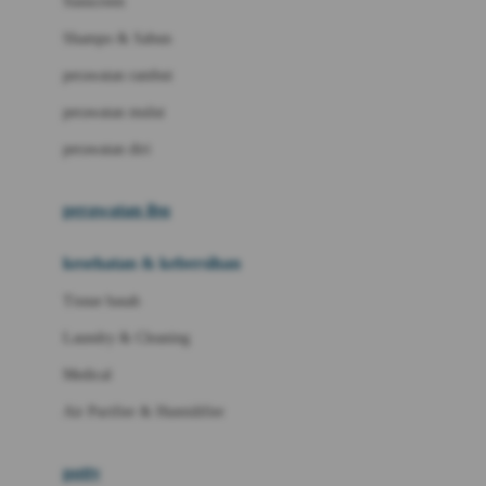
Sunscreen
London Taxi
Shampo & Sabun
Love To Dream
perawatan rambut
perawatan mulut
M
perawatan diri
Magformers
Mama's Choice
perawatan ibu
Mamas&Papas
kesehatan & kebersihan
Mamaway
Tissue basah
Maxi Cosi
Laundry & Cleaning
Megabloks
Medical
Micro
Air Purifier & Humidifier
MiDeer
Mimi & Lula
potty