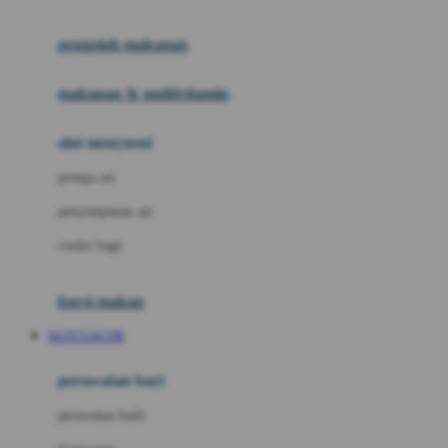
Joie
pengolah makanan
Joolz
Jujube
makanan & multivitamin
K
alat menyusui
Kiddycuts
pompa asi
Kumon
penyimpanan asi
L
cooler bags
Leapfrog
kursi makan
Leclerc
SLOT GACOR
Lee Vierra
Lillebaby
perawatan bayi
Little Bird Told Me
perawatan kulit
Little Miss Janis