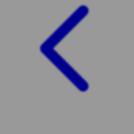
Squishmallows
Starbooks
Stick-O
Stokke
Sudocrem
Sumimo
Sunnylife
Sun-Staches
Swimava
T
Tommee Tippee
Trunki
Tutti Bambini