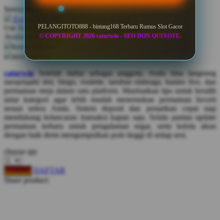
Serendah
Rp 10.000
Q
Earn
1.000.000
-
100.000.000
Bonus
PELANGITOTO888 - bintang168 Terbaru Rumus Slot Gacor
Use Installment Options from
.
Laarn more
QV Baby
© COPYRIGHT 2026 caturwin - SEO DON QUIXOTE.
Available for :
home delivery
store pickup
R
caturwin
Setelah daftar sebagai anggota, Anda bisa langsung
Real Shades
menjelajahi slot, bingo, roulette, taruhan olahraga, kasino live, dan
permainan meja dalam satu platform. Manfaatkan tips untuk beralih
Red Castle
antar kategori agar lebih mudah menemukan permainan favorit
sesuai selera Anda. Sistem deposit dan penarikan cepat siap
Ribbon Madness
mendukung kelancaran transaksi kapan saja. Selalu pantau update
permainan terbaru untuk pengalaman segar, serta kelola akun
S
dengan baik demi mengumpulkan poin tinggi di setiap sesi.
Sebamed
choose qty
Silver Cross
DAFTAR
LOGIN
Share product:
Simply Idea
Skip Hop
Spectra