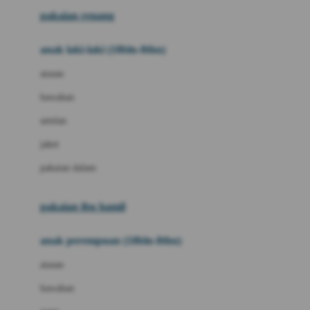
Buggygear
pakaian renang
Bumkins
anak laki-laki (18bln-8thn)
C
atasan
Cetaphil
bawahan
Chicco
setelan
Childlife
jaket
Clevamama
pakaian dalam
Cocolatte
Cottonseeds
pakaian ibu hamil
Cozy N Safe
anak perempuan (18bln-8thn)
Crane
atasan
Cybex
bawahan
D