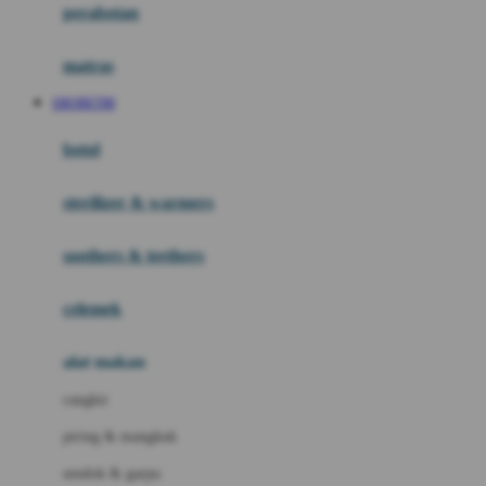
perabotan
Happy Tummy
Hauck
matras
Havaianas
SBOBET88
Hegen
botol
Hot Wheels
sterilizer & warmers
Hybrid
soothers & teethers
I
Inlacta DHA
celemek
Interlac
alat makan
Ivenet
cangkir
J
piring & mangkuk
Jack N Jill
sendok & garpu