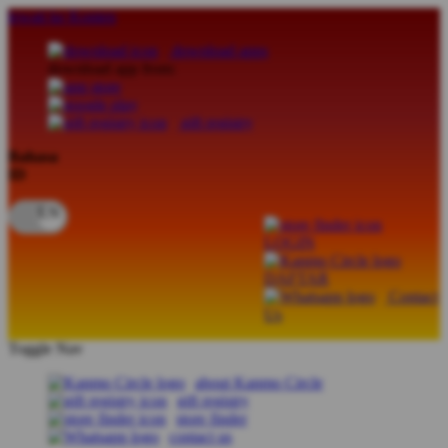
lewati ke Konten
download apps
download app from:
gift registry
Bahasa
ID
LOGIN
DAFTAR
Contact
Us
Toggle Nav
about Kanmo Circle
gift registry
store finder
contact us