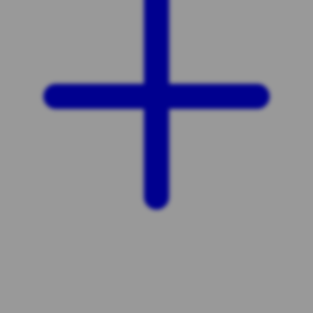
X
Xootz
Y
Yamatoya
Z
Zaxy
Zoggs
0-9
4Moms
59S