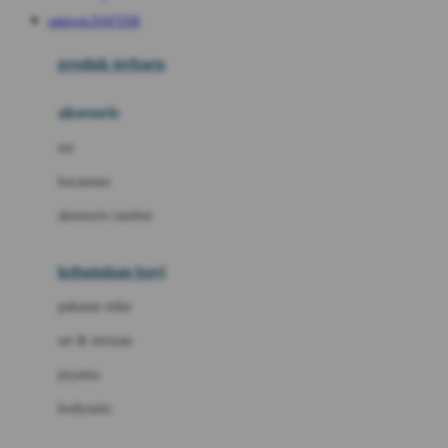
Awan
caturwin DAFTAR
Azetabio
produk terbaru
B
aksesoris
Baabaasheepz
tas
Babiators
kacamata
Baby Dove
aksesoris rambut
Baby Jogger
Baby Rovega
kebutuhan bayi
Babybee
pakaian tidur
Banana Boat
set & terusan
Banz
piyama
Barbie
bodysuits
Beaba