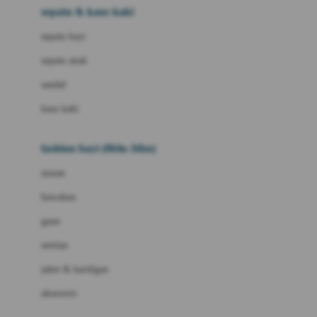
Beauty Barn
sepatu & kaus kaki
Bio Oil
sepatu bayi
Biolane
sepatu anak
Bite Fighters
sandal
Bizzi Growin
kaus kaki
Blackmores
fashion bayi (0bln-3thn)
Blooming Marvellous
atasan
Bonnels
bawahan
Bravado
gaun
Bruder
setelan
Brush Baby
jaket & kardigan
Buds Organics
aksesoris
Bugaboo