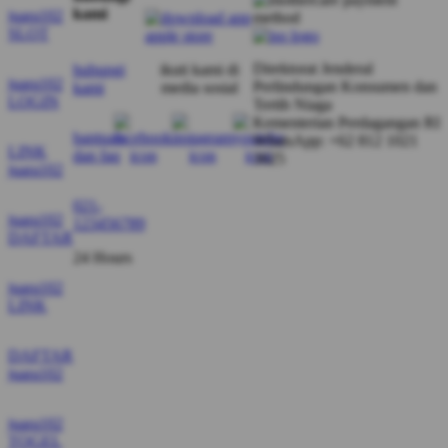
Back to top
juara102
butuh
unduh aplikasi
we accept
bantuan?
juara102
hubungi
kami
juara102
SLOT
Direktorat Jenderal
hubungi
ikuti kami di
juara102
Perlindungan Konsumen dan
kami
media sosial
LOGIN
Tertib Niaga
Kementerian Perdagangan RI
bantuan
WhatsApp: +62 812 1021
LINK
dan faq
3625
juara102
021-
juara102
123456789
DAFTAR
24 Hours
juara102
LINK