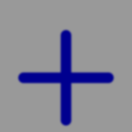
X
Xootz
Y
Yamatoya
Z
Zaxy
Zoggs
0-9
4Moms
59S