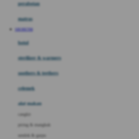
perabotan
Happy Tummy
Hauck
matras
Havaianas
SBOBET88
Hegen
botol
Hot Wheels
sterilizer & warmers
Hybrid
soothers & teethers
I
Inlacta DHA
celemek
Interlac
alat makan
Ivenet
cangkir
J
piring & mangkuk
Jack N Jill
sendok & garpu