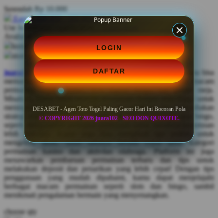
Serendah
Rp 10.000
Q
Earn
1.000.000
-
100.000.000
Bonus
Use Installment Options from
.
Laarn more
QV Baby
Available for :
home delivery
LOGIN
store pickup
R
DAFTAR
juara102
Setelah kamu mendaftar sebagai anggota baru, kamu bisa
Real Shades
memanfaatkan beberapa tips untuk menjelajahi berbagai macam
permainan seperti casino, slots digital, bingo, dan games meja.
Red Castle
Misalnya, kamu dapat memilih permainan dengan poin tinggi untuk
meningkatkan peluangmu. Selain itu, platform ini menyediakan
Ribbon Madness
DESABET - Agen Toto Togel Paling Gacor Hari Ini Bocoran Pola
strategi untuk penggunaan efektif pada taruhan olahraga atau bingo,
© COPYRIGHT 2026 juara102 - SEO DON QUIXOTE.
seperti menganalisis peringkat permainan untuk membuat keputusan
S
lebih hati-hati. Kamu juga bisa mengikuti tips praktis untuk
mengelola akun, salah satunya beralih cepat antar kategori
Sebamed
permainan kasino dan aktivitas olahraga. Platform ini juga
menawarkan pembaruan permainan terbaru dan tips untuk
Silver Cross
melakukan deposit dan penarikan yang lebih cepat! Dengan tips
penggunaan yang mudah dipahami, kamu dapat menjelajahi
Simply Idea
berbagai macam permainan seperti slots dan bingo, sambil
menikmati pengalaman bermain yang menyenangkan.
Skip Hop
choose qty
Spectra