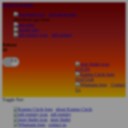
lewati ke Konten
download apps
download app from:
gift registry
Bahasa
ID
LOGIN
DAFTAR
Contact
Us
Toggle Nav
about Kanmo Circle
gift registry
store finder
contact us