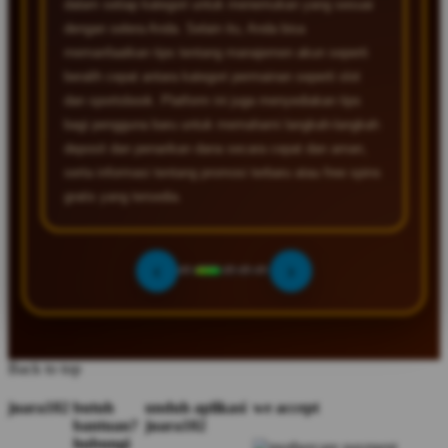
permainan baru untuk beragam pilihan. Platform ini
juga menyediakan strategi untuk penggunaan efektif
bingo dan taruhan olahraga, seperti menganalisis
peringkat pemain untuk membuat keputusan yang lebih
tepat. Pengguna dapat dengan mudah mengakses
sepuluh tips untuk mengelola akunnya, mulai dari
beralih cepat antara kategori permainan kasino dan
olahraga, hingga panduan tentang cara melakukan
deposit dan penarikan secara aman dan cepat. Dengan
fokus pada pengalaman pengguna yang ramah,
platform ini terus menyediakan update terbaru , saling
melengkapi dengan berbagai tips dan strategi untuk
platform mobile dan desktop.
‹
›