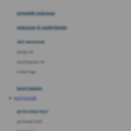
Joie
pengolah makanan
Joolz
Jujube
makanan & multivitamin
K
alat menyusui
Kiddycuts
pompa asi
Kumon
penyimpanan asi
L
cooler bags
Leapfrog
kursi makan
Leclerc
SLOT GACOR
Lee Vierra
Lillebaby
perawatan bayi
Little Bird Told Me
perawatan kulit
Little Miss Janis