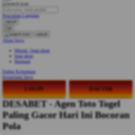
O
Pencarian Lanjutan
Oh Ma Grain
cancel
Okiedog
Cari
cancel
P
Akun Saya
Masuk / buat akun
Peachy
buat akun
Phil & Ted's
Bantuan
Philips Avent
Daftar Keinginan
Keranjang Saya
Pigeon
LOGIN
DAFTAR
Playgro
DESABET - Agen Toto Togel
Poled Global
Paling Gacor Hari Ini Bocoran
Ponycycle
Puma
Pola
Pureats