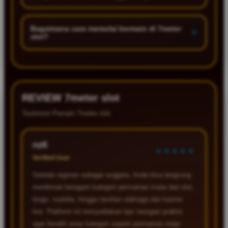
atau pahami tips untuk memilih permainan kasino
menganalisis peringkat permainan untuk membuat
Jika Anda baru registri sebagai anggota platform ini,
dengan poin tinggi. Platform ini menyediakan informasi
keputusan yang lebih hati-hati dan memilih game sports
selamat datang! Mulailah dengan menjelajahi berbagai
Bagaimana cara memulai bermain di 7meter
tentang taruhan olahraga seperti analyzing peringkat
+
yang tepat. Pengguna juga dapat mengakses tips untuk
slot?
macam permainan yang tersedia, seperti slots digital,
pertandingan untuk membuat keputusan yang lebih
mengelola akun mereka dengan mudah, termasuk
bingo, game meja kasino, atau bahkan taruhan
strategis. Bagi anggota yang ingin coba berbagai
Setelah register sebagai anggota, Anda akan langsung
beralih antara aktivitas kasino dan permainan olahraga,
olahraga. Untuk memperluas pengalaman Anda,
permainan, platform ini juga menawarkan tips untuk
merasakan kemudahan mengelola akun dan beralih
serta panduan tentang cara memastikan proses deposit
cobalah tips dan strategi untuk setiap jenis permainan.
beralih antar kategori permainan, misalnya dari slot ke
antar kategori permainan. Platform ini menyediakan
dan withdrawal berlangsung cepat dan aman. Dengan
Misalnya, dalam permainan slot, perhatikan informasi
table games. Selain itu, pengguna bisa mengikuti tips
beragam hiburan menarik mulai dari slot, bingo,
tips ini, para pengguna dapat menjelajahi berbagai
mengenai poin-poin yang bisa didapatkan dalam setiap
REVIEW 7meter slot
cepat untuk mengatur akun seperti deposit dan
roulette, taruhan olahraga, kasino live, hingga
macam permainan seperti slot dan bingo dengan lebih
putaran. Selain itu, di bagian taruhan olahraga, pahami
penarikan. Secara keseluruhan, platform ini bertujuan
Testimoni Pemain 7meter slot.
permainan meja. Manfaatkan tips navigasi agar lebih
lancar, memaksimalkan pengalaman mereka di platform
berbagai peringkat pertandingan yang tersedia untuk
memberikan informasi dan strategi agar pengalaman
mudah menemukan update permainan terbaru dan fitur
ini.
membantu Anda membuat keputusan. Platform ini juga
bermain menjadi lebih seru dan mudah dipahami.
unggulan. Proses deposit serta penarikan dana juga
menyediakan petunjuk tentang cara beralih kategori
dina
dirancang super cepat dan aman, sehingga Anda bisa
★★★★★
game dengan cepat dan aman, membantu Anda
Verified User
fokus menikmati setiap momen seru tanpa hambatan.
menemukan permainan favorit dalam waktu singkat.
Platform ini menawarkan berbagai jenis permainan
menarik, contohnya seperti slots digital, bingo, serta
permainan meja tradisional. Bagi anggota baru,
terdapat tips dan strategi yang dapat digunakan untuk
memahami cara menjelajahi kategori permainan secara