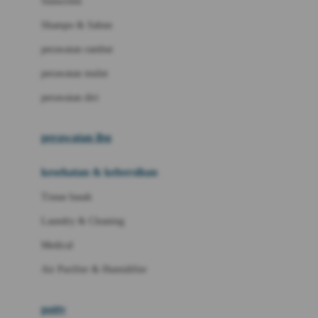
Sunscreen
London Taxi
Shampo & Sabun
Love To Dream
perawatan rambut
perawatan mulut
M
perawatan diri
Magformers
Mama's Choice
perawatan ibu
Mamas&Papas
kesehatan & kebersihan
Mamaway
Tissue basah
Maxi Cosi
Laundry & Cleaning
Megabloks
Medical
Micro
Air Purifier & Humidifier
MiDeer
Mimi & Lula
potty