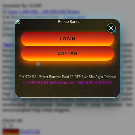
Serendah
Rp 10.000
Q
Earn
1.000.000
-
100.000.000
Bonus
Use Installment Options from
.
Laarn more
QV Baby
Available for :
home delivery
store pickup
R
LOGIN
7meter slot
Setelah registrasi, anggota baru dapat menjelajahi
Real Shades
beragam pilihan game seperti slot, bingo, atau permainan meja.
DAFTAR
Platform ini menawarkan tips strategi untuk setiap kategori,
Red Castle
misalnya, menganalisis peringkat permainan untuk memilih game
dengan potensi poin tinggi dalam slot digital atau mempelajari cara
Ribbon Madness
beralih cepat antara kategori kasino dan taruhan olahraga untuk
RANTAI88 : Sweet Bonanza Pasti JP RTP Live Slot Agen Terbesar
pengalaman yang lebih variatif. Aplikasi ini memberi pengguna
S
panduan tentang cara mengelola akun secara efektif, seperti mudah
© COPYRIGHT 2026 7meter slot - SEO DON QUIXOTE.
beralih antar kategori permainan, melihat riwayat aktivitas, dan tips
Sebamed
bagi proses deposit dan penarikan cepat serta aman. Dengan
berbagai tips dan strategi di tempat, platform ini bertujuan untuk
Silver Cross
memberikan pengalaman bermain online yang maksimal dan
menyenangkan bagi setiap anggota.
Simply Idea
choose qty
Skip Hop
DAFTAR
Spectra
LOGIN