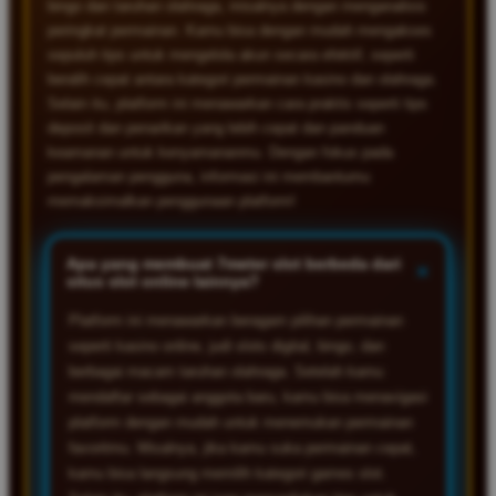
bingo dan taruhan olahraga, misalnya dengan menganalisis
peringkat permainan. Kamu bisa dengan mudah mengakses
sepuluh tips untuk mengelola akun secara efektif, seperti
beralih cepat antara kategori permainan kasino dan olahraga.
Selain itu, platform ini menawarkan cara praktis seperti tips
deposit dan penarikan yang lebih cepat dan panduan
keamanan untuk kenyamananmu. Dengan fokus pada
pengalaman pengguna, informasi ini membantumu
memaksimalkan penggunaan platform!
Apa yang membuat 7meter slot berbeda dari
+
situs slot online lainnya?
Platform ini menawarkan beragam pilihan permainan
seperti kasino online, judi slots digital, bingo, dan
berbagai macam taruhan olahraga. Setelah kamu
mendaftar sebagai anggota baru, kamu bisa menavigasi
platform dengan mudah untuk menemukan permainan
favoritmu. Misalnya, jika kamu suka permainan cepat,
kamu bisa langsung memilih kategori games slot.