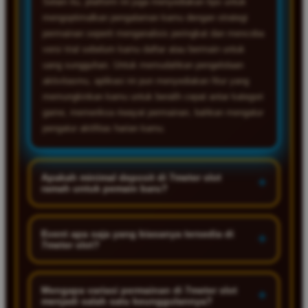
Selain itu, platform ini juga menyediakan tips untuk
mengoptimalkan pengalaman kamu dengan strategi
permainan seperti menganalisis peringkat dan mencoba
versi trial sebelum kamu daftar atau bermain untuk
uang sungguhan. Untuk memudahkan pengelolaan
aktivitasmu, aplikasi ini pun menyediakan fitur yang
memungkinkan kamu untuk beralih cepat antar kategori
game, memeriksa riwayat permainan, bahkan mengatur
pengatur aktifitas harian kamu.
Apakah minimal deposit di 7meter slot
+
ramah untuk pemain baru?
Setelah mendaftar, anggota dapat menggunakan tips
dalam aplikasi untuk menavigasi berbagai macam
Event apa saja yang biasanya tersedia di
+
7meter slot?
permainan, misalnya dengan menjelajahi slot baru atau
menemukan permainan meja dengan poin tinggi untuk
Setelah daftar akun, pengguna bisa mencoba strategi
meningkatkan pengalaman mereka di platform ini.
bermain untuk mengoptimalkan pengalaman mereka.
Mengapa variasi permainan di 7meter slot
Selain itu, platform ini menyediakan strategi untuk
+
menjadi salah satu keunggulannya?
Misalnya, cari tahu cara bermain bingo agar menang,
penggunaan efektif bingo dan taruhan olahraga, seperti