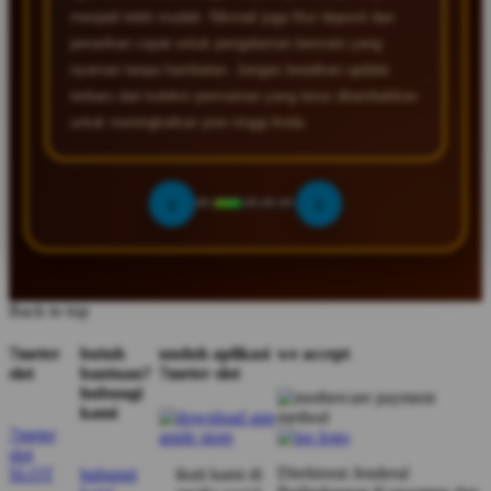
efektif, seperti beralih cepat antara slot dan permainan
olahraga. Selain itu, platform ini juga menyediakan tips
untuk mengelola akun dengan baik, misalnya dengan
mencatat aktivitas harian atau mengecek update
terbaru permainan. Platform ini bertujuan untuk
menciptakan pengalaman yang menyenangkan dan
mudah dipahami bagi semua pengguna, menawarkan
tips praktis seperti cara melakukan deposit dan
penarikan yang lebih cepat. Pengguna juga dapat
mencari informasi tentang peringkat game, strategi
dalam taruhan olahraga, atau mempelajari tips baru
untuk meningkatkan keahlian mereka di berbagai
permainan tersedia.
‹
›