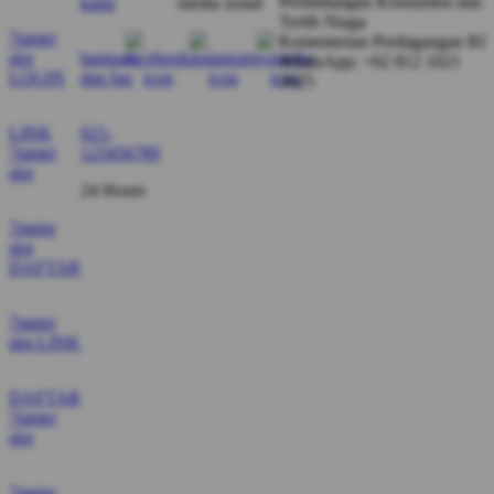
Back to top
7meter
butuh
unduh aplikasi
we accept
slot
bantuan?
7meter slot
hubungi
kami
7meter
slot
Direktorat Jenderal
SLOT
hubungi
ikuti kami di
Perlindungan Konsumen dan
kami
media sosial
Tertib Niaga
7meter
Kementerian Perdagangan RI
slot
bantuan
WhatsApp: +62 812 1021
LOGIN
dan faq
3625
LINK
021-
7meter
123456789
slot
24 Hours
7meter
slot
DAFTAR