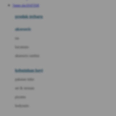
Awan
7meter slot DAFTAR
Azetabio
produk terbaru
B
aksesoris
Baabaasheepz
tas
Babiators
kacamata
Baby Dove
aksesoris rambut
Baby Jogger
Baby Rovega
kebutuhan bayi
Babybee
pakaian tidur
Banana Boat
set & terusan
Banz
piyama
Barbie
bodysuits
Beaba