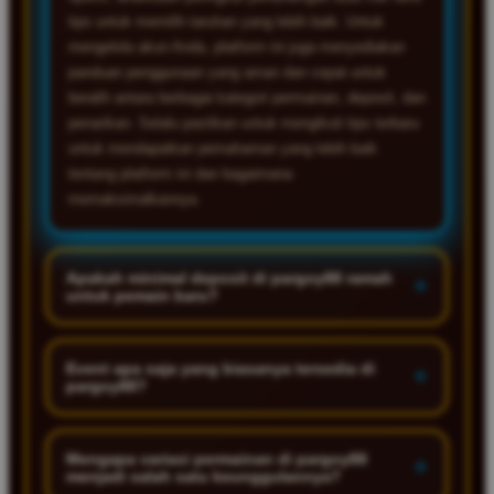
tips untuk memilih taruhan yang lebih baik. Untuk
mengelola akun Anda, platform ini juga menyediakan
panduan penggunaan yang aman dan cepat untuk
beralih antara berbagai kategori permainan, deposit, dan
penarikan. Selalu pastikan untuk mengikuti tips terbaru
untuk mendapatkan pemahaman yang lebih baik
tentang platform ini dan bagaimana
memaksimalkannya.
Apakah minimal deposit di pargoy88 ramah
+
untuk pemain baru?
Setelah mendaftar sebagai anggota, kamu dapat
menggunakan berbagai tips untuk menavigasi beragam
Event apa saja yang biasanya tersedia di
+
pargoy88?
permainan seperti slot, bingo, dan meja kasino.
Misalnya, pilihlah permainan yang menawarkan poin
Jika Anda ingin mencoba berbagai permainan online,
tinggi atau pelajari strategi beralih antara kategori untuk
platform ini menyediakan beragam pilihan, mulai dari
Mengapa variasi permainan di pargoy88
menemukan pilihan yang tepat menurut seleramu.
+
menjadi salah satu keunggulannya?
slot digital dan bingo hingga game meja klasik dan
Platform ini juga menyediakan tips untuk