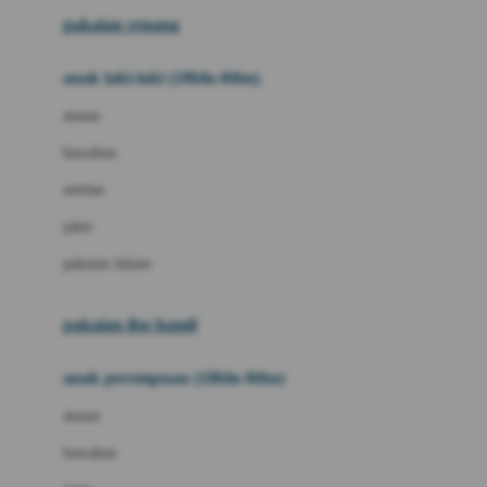
Buggygear
pakaian renang
Bumkins
anak laki-laki (18bln-8thn)
C
atasan
Cetaphil
bawahan
Chicco
setelan
Childlife
jaket
Clevamama
pakaian dalam
Cocolatte
Cottonseeds
pakaian ibu hamil
Cozy N Safe
anak perempuan (18bln-8thn)
Crane
atasan
Cybex
bawahan
D