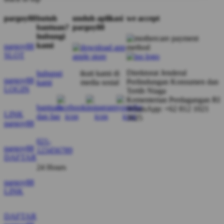
pargoy88
butuh
unduh aplikasi
we accept
bantuan?
pargoy88
hubungi
kami
pargoy88
SLOT
Direktorat Jenderal
hubungi
ikuti kami di
pargoy88
Perlindungan Konsumen dan
kami
media sosial
LOGIN
Tertib Niaga
Kementerian Perdagangan RI
bantuan
WhatsApp: +62 812 1021
LINK
dan faq
3625
pargoy88
021-
pargoy88
123456789
DAFTAR
24 Hours
pargoy88
LINK
DAFTAR
pargoy88