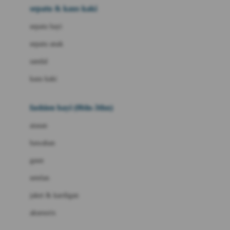
Beauty Barn
sepatu & kaus kaki
Bio Oil
sepatu bayi
Biolane
sepatu anak
Bite Fighters
sandal
Bizzi Growin
kaus kaki
Blackmores
fashion bayi (0bln-3thn)
Blooming Marvellous
atasan
Bonnels
bawahan
Bravado
gaun
Bruder
setelan
Brush Baby
jaket & kardigan
Buds Organics
aksesoris
Bugaboo