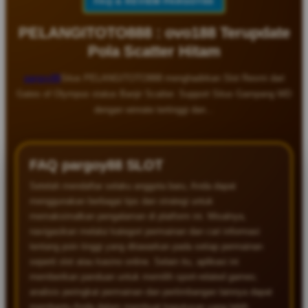
FAQ & REVIEW PARGOY88
PELANGITOTO888 : ovo188 Terupdate
Pola Scatter Hitam
pargoy88
Situs PELANGITOTO888 menghadirkan Slot Resmi dari
Gates of Olympus status Banjir Scatter. Support Situs Gampang WD
dengan winrate tertinggi dan...
FAQ pargoy88 SLOT
Setelah mendaftar selaku anggota baru, Anda dapat
menggunakan berbagai tips dan strategi untuk
memaksimalkan pengalaman di platform ini. Misalnya,
navigasikan melalui kategori permainan dan cari informasi
tentang poin tinggi yang ditawarkan pada setiap permainan
seperti slot atau kasino online. Selain itu, aplikasi ini
memberikan panduan untuk memilih sport-related games;
analisis peringkat permainan dan pertimbangan lainnya dapat
membantu Anda dalam membuat keputusan yang lebih