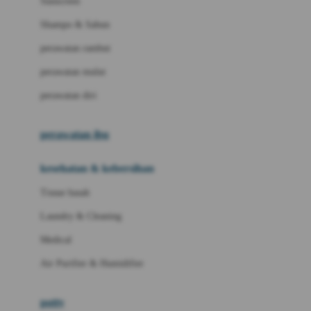
Sunscreen
London Taxi
Shampo & Sabun
Love To Dream
perawatan rambut
perawatan mulut
M
perawatan diri
Magformers
Mama's Choice
perawatan ibu
Mamas&Papas
kesehatan & kebersihan
Mamaway
Tissue basah
Maxi Cosi
Laundry & Cleaning
Megabloks
Medical
Micro
Air Purifier & Humidifier
MiDeer
Mimi & Lula
potty