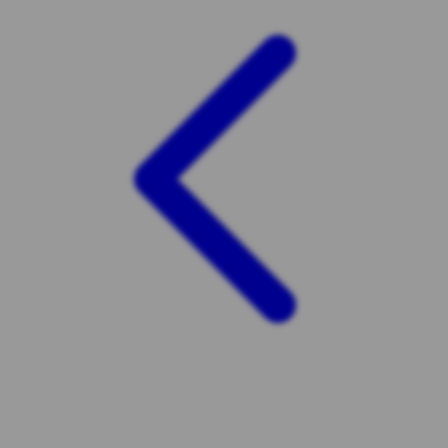
Squishmallows
Starbooks
Stick-O
Stokke
Sudocrem
Sumimo
Sunnylife
Sun-Staches
Swimava
T
Tommee Tippee
Trunki
Tutti Bambini