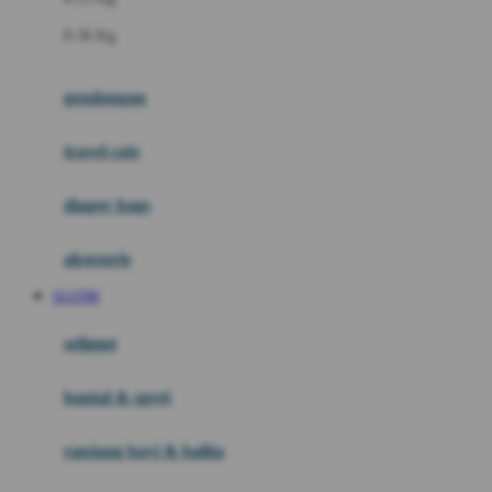
Felt So Sweet
0-36 Kg
Fisher Price
Flipper
gendongan
Friends Of Sally
travel cots
G
diaper bags
Gb
Geko
aksesoris
Graco
SLOT88
Gund
selimut
H
bantal & sprei
Habbie
Haenim
ranjang bayi & balita
Happy Horse