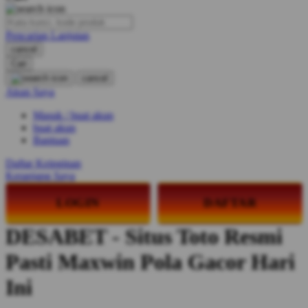
O
Pencarian Lanjutan
Oh Ma Grain
cancel
Okiedog
Cari
cancel
P
Akun Saya
Masuk / buat akun
Peachy
buat akun
Phil & Ted's
Bantuan
Philips Avent
Daftar Keinginan
Keranjang Saya
Pigeon
LOGIN
DAFTAR
Playgro
DESABET - Situs Toto Resmi
Poled Global
Pasti Maxwin Pola Gacor Hari
Ponycycle
Puma
Ini
Pureats