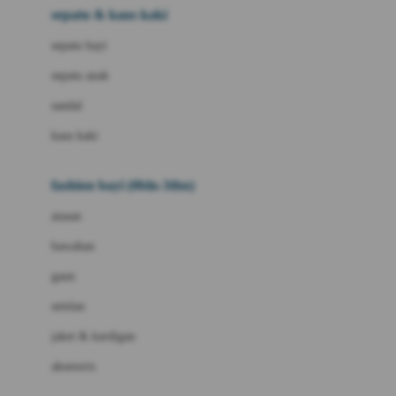
Beauty Barn
sepatu & kaus kaki
Bio Oil
sepatu bayi
Biolane
sepatu anak
Bite Fighters
sandal
Bizzi Growin
kaus kaki
Blackmores
fashion bayi (0bln-3thn)
Blooming Marvellous
atasan
Bonnels
bawahan
Bravado
gaun
Bruder
setelan
Brush Baby
jaket & kardigan
Buds Organics
aksesoris
Bugaboo