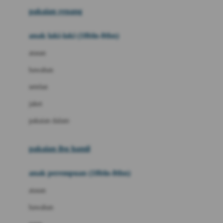
Buggygear
pakaian renang
Bumkins
anak laki-laki (18bln-8thn)
C
atasan
Cetaphil
bawahan
Chicco
setelan
Childlife
jaket
Clevamama
pakaian dalam
Cocolatte
Cottonseeds
pakaian ibu hamil
Cozy N Safe
anak perempuan (18bln-8thn)
Crane
atasan
Cybex
bawahan
D