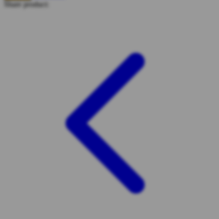
Share product:
Squishmallows
Starbooks
Stick-O
Stokke
Sudocrem
Sumimo
Sunnylife
Sun-Staches
Swimava
T
Tommee Tippee
Trunki
Tutti Bambini