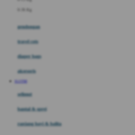
Felt So Sweet
0-36 Kg
Fisher Price
Flipper
gendongan
Friends Of Sally
travel cots
G
diaper bags
Gb
Geko
aksesoris
Graco
SLOT88
Gund
selimut
H
bantal & sprei
Habbie
Haenim
ranjang bayi & balita
Happy Horse