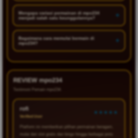
Setelah mendaftar sebagai member, Anda dapat
tinggi atau gunakan strategi untuk bingo dan taruhan
menggunakan tips untuk menavigasi berbagai
Mengapa variasi permainan di mpo234
olahraga, seperti menganalisis permainan terbaru untuk
+
menjadi salah satu keunggulannya?
permainan yang tersedia misalnya, memilih slot dengan
hasil yang lebih menguntungkan. Platform ini juga
poin tinggi atau mempelajari strategi untuk bingo dan
menyediakan sepuluh cara untuk mengelola akun
Setelah register sebagai anggota, kamu langsung dapat
taruhan olahraga. Platform ini menyediakan informasi
dengan mudah, seperti beralih cepat antara kategori
tips navigasi dan manajemen akun untuk memulai
Bagaimana cara memulai bermain di
tentang cara mengelola akun secara efektif, seperti
+
kasino dan aktivitas olahraga, serta panduan
mpo234?
eksplorasi. Platform ini menghadirkan beragam pilihan
beralih cepat antara kategori permainan kasino dan
penggunaan yang aman. Pengguna juga dapat
hiburan, mulai dari slot, bingo, roulette, taruhan
sports atau melihat riwayat aktivitas. Selain itu,
Setelah mendaftar, kamu bisa menggunakan berbagai
memanfaatkan tips untuk memaksimalkan pengalaman
olahraga, kasino live, hingga permainan meja. Kamu
terdapat panduan penggunaan aplikasi secara aman
tips untuk menavigasi berbagai macam permainan yang
mereka, misalnya dengan mempelajari cara deposit dan
bisa beralih antar kategori dengan mudah, sambil
dan praktis untuk membantu Anda memaksimalkan
tersedia, misalnya memilih jenis game yang sesuai
withdrawal yang lebih cepat atau mengikuti tips-tips
menikmati kemudahan deposit dan penarikan cepat.
pengalaman bermain. Anda bahkan dapat mencoba tips
dengan preferensimu atau mempelajari strategi populer
untuk mengakses update permainan terbaru . Dengan
Selalu perhatikan update permainan terbaru agar tak
REVIEW mpo234
untuk deposit dan penarikan yang lebih cepat, serta
di dunia kasino. Platform ini juga menyediakan tips
strategi penggunaan platform ini, kamu bisa menjelajahi
ketinggalan kesempatan meraih poin tinggi dan
memeriksa pembaruan game terbaru untuk tetap
Testimoni Pemain mpo234.
untuk penggunaan efektif dalam berbagai kategori,
game seperti bingo dan sports gaming dengan lebih
pengalaman seru setiap hari.
mengikuti perkembangan gameplay.
seperti bingo dan olahraga. Misalnya, pengguna bisa
mudah dan menyenangkan!
menganalisis peringkat pertandingan olahraga untuk
dina
membuat keputusan yang lebih tepat saat bertaruh atau
★★★★★
Verified User
mempelajari strategi khusus untuk memenangkan
permainan bingo. Selain itu, kamu dapat menemukan
Setelah daftar sebagai anggota, Anda dapat
tips praktis mengenai cara mengelola akun dengan
menggunakan tips untuk menavigasi berbagai