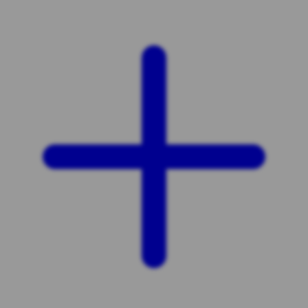
X
Xootz
Y
Yamatoya
Z
Zaxy
Zoggs
0-9
4Moms
59S