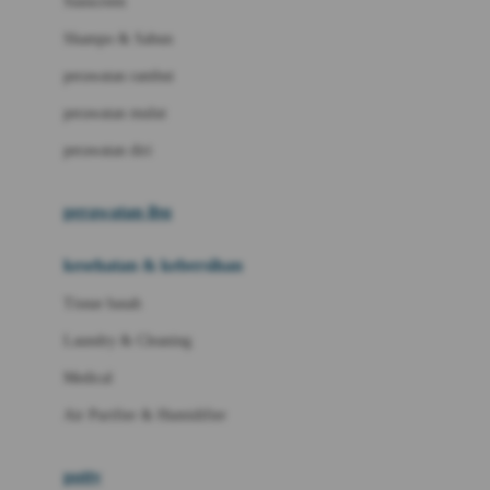
Sunscreen
London Taxi
Shampo & Sabun
Love To Dream
perawatan rambut
perawatan mulut
M
perawatan diri
Magformers
Mama's Choice
perawatan ibu
Mamas&Papas
kesehatan & kebersihan
Mamaway
Tissue basah
Maxi Cosi
Laundry & Cleaning
Megabloks
Medical
Micro
Air Purifier & Humidifier
MiDeer
Mimi & Lula
potty